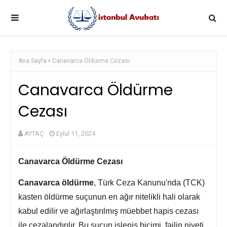
Ana Sayfa
Canavarca Öldürme Cezası
Canavarca Öldürme
Cezası
AYTAÇ
Eylül 11, 2024
Canavarca Öldürme Cezası
Canavarca öldürme
,
Türk Ceza Kanunu'nda (TCK)
kasten öldürme suçunun en ağır nitelikli hali olarak
kabul edilir ve ağırlaştırılmış müebbet hapis cezası
ile cezalandırılır.
Bu suçun işleniş biçimi,
failin niyeti